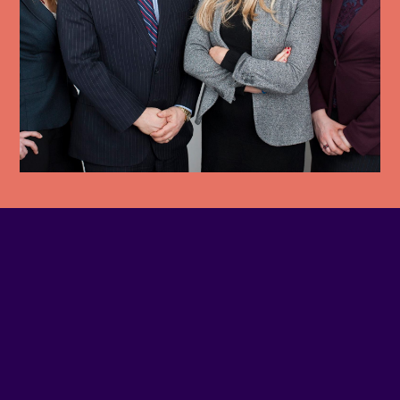
PHONE NUMBER
(514) 845-5276
SITE WEB
Visit website
ADDRESS