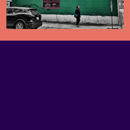
PHONE NUMBER
514-875-6890
EMAIL
Contact us
ADDRESS
405 - DE L'INSPECTEUR