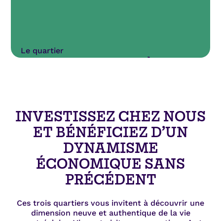
Le quartier
NOUS SOMMES LÀ POUR
VOUS ACCOMPAGNER
La SDC – Les Quartiers du Canal est la voix
INVESTISSEZ CHEZ NOUS
des commerçants et des entreprises du
territoire afin de faciliter le quotidien de nos
ET BÉNÉFICIEZ D’UN
membres, tout en contribuant à faire
DYNAMISME
rayonner et unifier ses quartiers en
respectant leur caractère unique,
ÉCONOMIQUE SANS
authentique et distinctif.
PRÉCÉDENT
En savoir plus
Ces trois quartiers vous invitent à découvrir une
dimension neuve et authentique de la vie