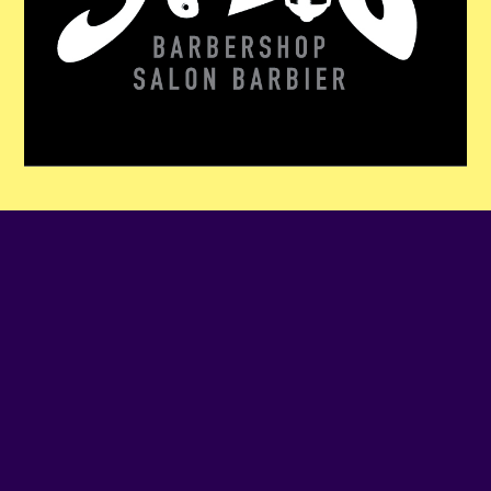
TÉLÉPHONE
438-931-2608
SITE WEB
Visiter le site Web
ADRESSE
509 - AV ATWATER