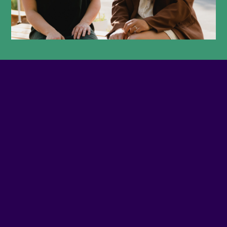
TÉLÉPHONE
5149333035
COURRIEL
Écrivez-nous
SITE WEB
Visiter le site Web
ADRESSE
3749 - NOTRE-DAME O, #S-1