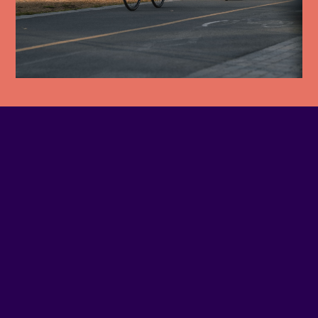
TÉLÉPHONE
514-934-1010
COURRIEL
Écrivez-nous
SITE WEB
Visiter le site Web
ADRESSE
1950 - NOTRE-DAME O, #100