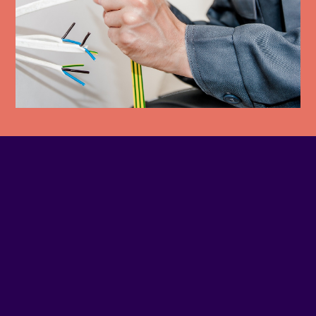
TÉLÉPHONE
514-846-4066
SITE WEB
Visiter le site Web
ADRESSE
309 - PEEL