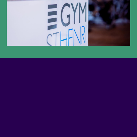
TÉLÉPHONE
5147094300
COURRIEL
Écrivez-nous
SITE WEB
Visiter le site Web