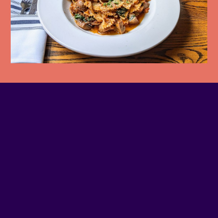
TÉLÉPHONE
514-508-8749
COURRIEL
Écrivez-nous
SITE WEB
Visiter le site Web
ADRESSE