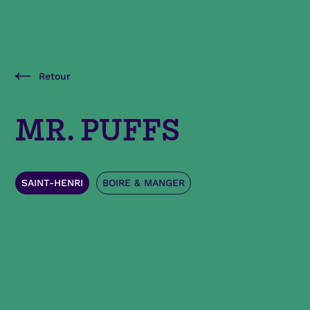
Retour
MR. PUFFS
SAINT-HENRI
BOIRE & MANGER