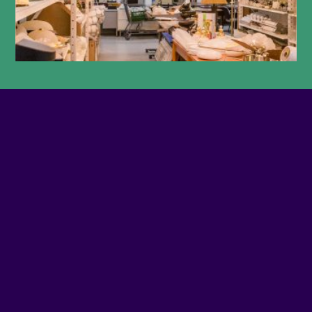
PHONE NUMBER
5149078991
SITE WEB
Visit website
ADDRESS
4399 - NOTRE-DAME O
SOCIAL MEDIA